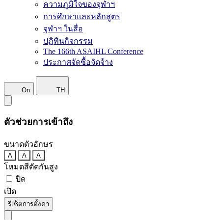
ความภูมิใจของจุฬาฯ
การศึกษาและหลักสูตร
จุฬาฯ ในสื่อ
ปฏิทินกิจกรรม
The 166th ASAIHL Conference
ประกาศจัดซื้อจัดจ้าง
On
TH
ตัวช่วยการเข้าถึง
ขนาดตัวอักษร
A
A
A
โหมดสีตัดกันสูง
ปิด
เปิด
รีเซ็ตการตั้งค่า