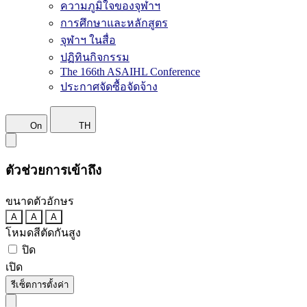
ความภูมิใจของจุฬาฯ
การศึกษาและหลักสูตร
จุฬาฯ ในสื่อ
ปฏิทินกิจกรรม
The 166th ASAIHL Conference
ประกาศจัดซื้อจัดจ้าง
On
TH
ตัวช่วยการเข้าถึง
ขนาดตัวอักษร
A
A
A
โหมดสีตัดกันสูง
ปิด
เปิด
รีเซ็ตการตั้งค่า