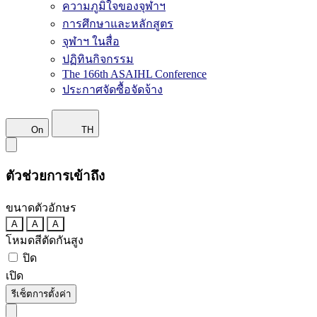
ความภูมิใจของจุฬาฯ
การศึกษาและหลักสูตร
จุฬาฯ ในสื่อ
ปฏิทินกิจกรรม
The 166th ASAIHL Conference
ประกาศจัดซื้อจัดจ้าง
On
TH
ตัวช่วยการเข้าถึง
ขนาดตัวอักษร
A
A
A
โหมดสีตัดกันสูง
ปิด
เปิด
รีเซ็ตการตั้งค่า