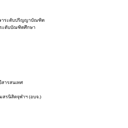
กษาระดับปริญญาบัณฑิต
ระดับบัณฑิตศึกษา
ยีสารสนเทศ
สรนิสิตจุฬาฯ (อบจ.)