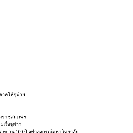
ะ
ิจาคให้จุฬาฯ
รมราชสมภพฯ
มะเร็งจุฬาฯ
ุทยาน 100 ปี จุฬาลงกรณ์มหาวิทยาลัย