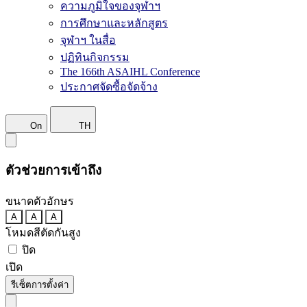
ความภูมิใจของจุฬาฯ
การศึกษาและหลักสูตร
จุฬาฯ ในสื่อ
ปฏิทินกิจกรรม
The 166th ASAIHL Conference
ประกาศจัดซื้อจัดจ้าง
On
TH
ตัวช่วยการเข้าถึง
ขนาดตัวอักษร
A
A
A
โหมดสีตัดกันสูง
ปิด
เปิด
รีเซ็ตการตั้งค่า