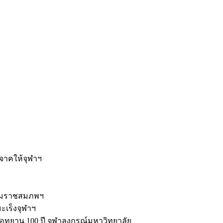
ะ
ิจาคให้จุฬาฯ
รมราชสมภพฯ
มะเร็งจุฬาฯ
ุทยาน 100 ปี จุฬาลงกรณ์มหาวิทยาลัย