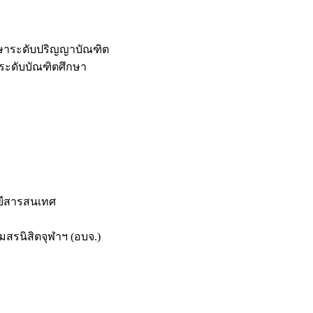
กษาระดับปริญญาบัณฑิต
ระดับบัณฑิตศึกษา
ยีสารสนเทศ
สรนิสิตจุฬาฯ (อบจ.)