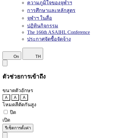
ความภูมิใจของจุฬาฯ
การศึกษาและหลักสูตร
จุฬาฯ ในสื่อ
ปฏิทินกิจกรรม
The 166th ASAIHL Conference
ประกาศจัดซื้อจัดจ้าง
On
TH
ตัวช่วยการเข้าถึง
ขนาดตัวอักษร
A
A
A
โหมดสีตัดกันสูง
ปิด
เปิด
รีเซ็ตการตั้งค่า