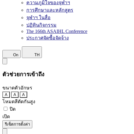
ความภูมิใจของจุฬาฯ
การศึกษาและหลักสูตร
จุฬาฯ ในสื่อ
ปฏิทินกิจกรรม
The 166th ASAIHL Conference
ประกาศจัดซื้อจัดจ้าง
On
TH
ตัวช่วยการเข้าถึง
ขนาดตัวอักษร
A
A
A
โหมดสีตัดกันสูง
ปิด
เปิด
รีเซ็ตการตั้งค่า