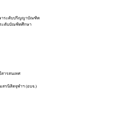
กษาระดับปริญญาบัณฑิต
ระดับบัณฑิตศึกษา
ยีสารสนเทศ
สรนิสิตจุฬาฯ (อบจ.)