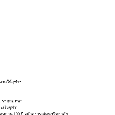
ะ
ิจาคให้จุฬาฯ
รมราชสมภพฯ
มะเร็งจุฬาฯ
ุทยาน 100 ปี จุฬาลงกรณ์มหาวิทยาลัย