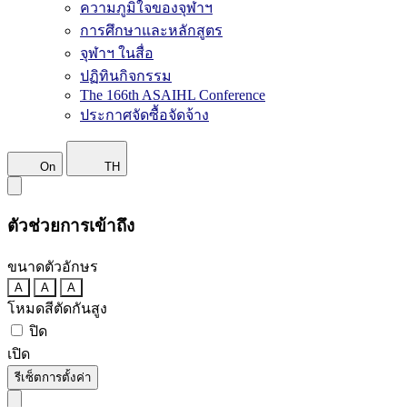
ความภูมิใจของจุฬาฯ
การศึกษาและหลักสูตร
จุฬาฯ ในสื่อ
ปฏิทินกิจกรรม
The 166th ASAIHL Conference
ประกาศจัดซื้อจัดจ้าง
On
TH
ตัวช่วยการเข้าถึง
ขนาดตัวอักษร
A
A
A
โหมดสีตัดกันสูง
ปิด
เปิด
รีเซ็ตการตั้งค่า