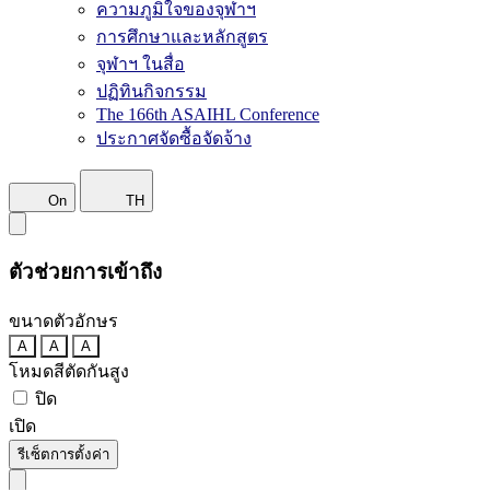
ความภูมิใจของจุฬาฯ
การศึกษาและหลักสูตร
จุฬาฯ ในสื่อ
ปฏิทินกิจกรรม
The 166th ASAIHL Conference
ประกาศจัดซื้อจัดจ้าง
On
TH
ตัวช่วยการเข้าถึง
ขนาดตัวอักษร
A
A
A
โหมดสีตัดกันสูง
ปิด
เปิด
รีเซ็ตการตั้งค่า