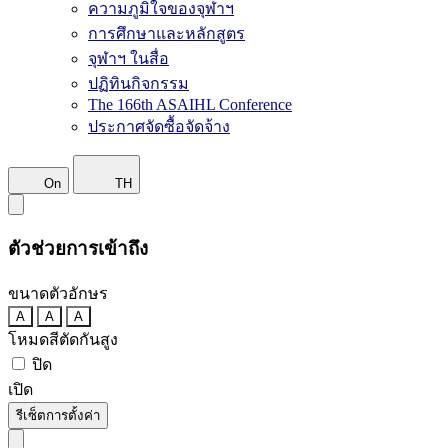
ความภูมิใจของจุฬาฯ
การศึกษาและหลักสูตร
จุฬาฯ ในสื่อ
ปฏิทินกิจกรรม
The 166th ASAIHL Conference
ประกาศจัดซื้อจัดจ้าง
On
TH
ตัวช่วยการเข้าถึง
ขนาดตัวอักษร
A
A
A
โหมดสีตัดกันสูง
ปิด
เปิด
รีเซ็ตการตั้งค่า