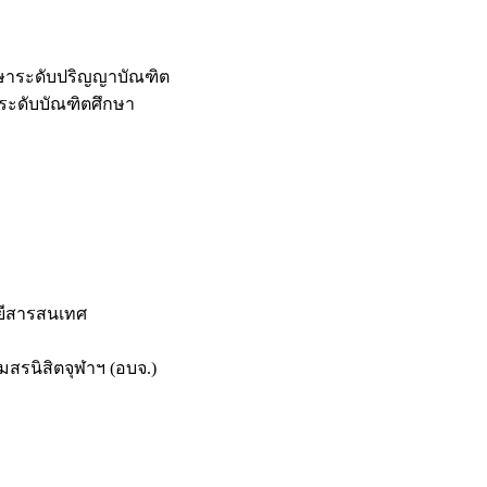
กษาระดับปริญญาบัณฑิต
ระดับบัณฑิตศึกษา
ยีสารสนเทศ
สรนิสิตจุฬาฯ (อบจ.)