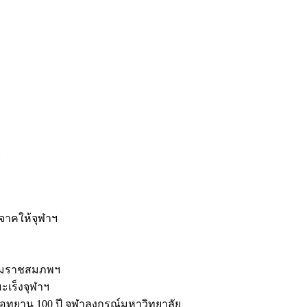
ะ
ิจาคให้จุฬาฯ
รมราชสมภพฯ
มะเร็งจุฬาฯ
ุทยาน 100 ปี จุฬาลงกรณ์มหาวิทยาลัย