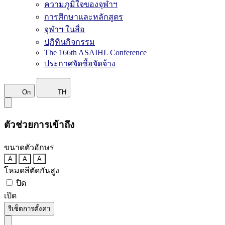
ความภูมิใจของจุฬาฯ
การศึกษาและหลักสูตร
จุฬาฯ ในสื่อ
ปฏิทินกิจกรรม
The 166th ASAIHL Conference
ประกาศจัดซื้อจัดจ้าง
On
TH
ตัวช่วยการเข้าถึง
ขนาดตัวอักษร
A
A
A
โหมดสีตัดกันสูง
ปิด
เปิด
รีเซ็ตการตั้งค่า