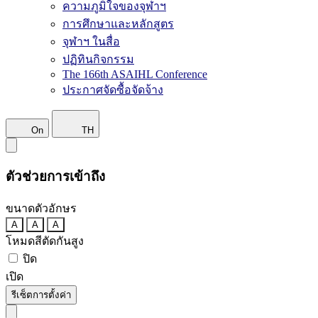
ความภูมิใจของจุฬาฯ
การศึกษาและหลักสูตร
จุฬาฯ ในสื่อ
ปฏิทินกิจกรรม
The 166th ASAIHL Conference
ประกาศจัดซื้อจัดจ้าง
On
TH
ตัวช่วยการเข้าถึง
ขนาดตัวอักษร
A
A
A
โหมดสีตัดกันสูง
ปิด
เปิด
รีเซ็ตการตั้งค่า