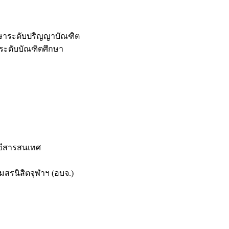
กษาระดับปริญญาบัณฑิต
ระดับบัณฑิตศึกษา
ยีสารสนเทศ
สรนิสิตจุฬาฯ (อบจ.)