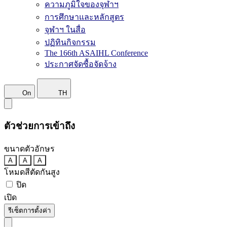
ความภูมิใจของจุฬาฯ
การศึกษาและหลักสูตร
จุฬาฯ ในสื่อ
ปฏิทินกิจกรรม
The 166th ASAIHL Conference
ประกาศจัดซื้อจัดจ้าง
On
TH
ตัวช่วยการเข้าถึง
ขนาดตัวอักษร
A
A
A
โหมดสีตัดกันสูง
ปิด
เปิด
รีเซ็ตการตั้งค่า