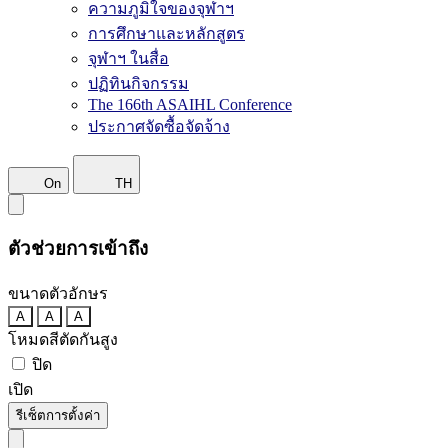
ความภูมิใจของจุฬาฯ
การศึกษาและหลักสูตร
จุฬาฯ ในสื่อ
ปฏิทินกิจกรรม
The 166th ASAIHL Conference
ประกาศจัดซื้อจัดจ้าง
On
TH
ตัวช่วยการเข้าถึง
ขนาดตัวอักษร
A
A
A
โหมดสีตัดกันสูง
ปิด
เปิด
รีเซ็ตการตั้งค่า