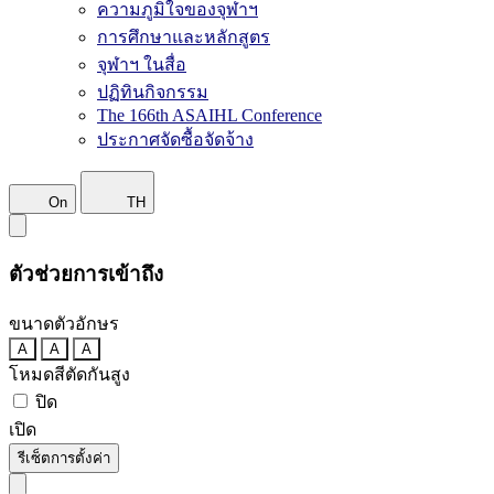
ความภูมิใจของจุฬาฯ
การศึกษาและหลักสูตร
จุฬาฯ ในสื่อ
ปฏิทินกิจกรรม
The 166th ASAIHL Conference
ประกาศจัดซื้อจัดจ้าง
On
TH
ตัวช่วยการเข้าถึง
ขนาดตัวอักษร
A
A
A
โหมดสีตัดกันสูง
ปิด
เปิด
รีเซ็ตการตั้งค่า