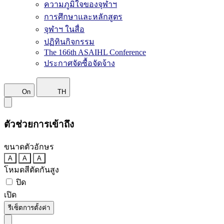
ความภูมิใจของจุฬาฯ
การศึกษาและหลักสูตร
จุฬาฯ ในสื่อ
ปฏิทินกิจกรรม
The 166th ASAIHL Conference
ประกาศจัดซื้อจัดจ้าง
On
TH
ตัวช่วยการเข้าถึง
ขนาดตัวอักษร
A
A
A
โหมดสีตัดกันสูง
ปิด
เปิด
รีเซ็ตการตั้งค่า