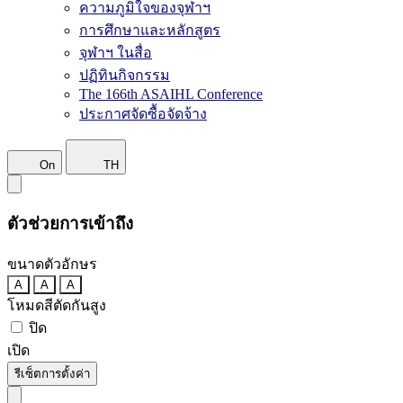
ความภูมิใจของจุฬาฯ
การศึกษาและหลักสูตร
จุฬาฯ ในสื่อ
ปฏิทินกิจกรรม
The 166th ASAIHL Conference
ประกาศจัดซื้อจัดจ้าง
On
TH
ตัวช่วยการเข้าถึง
ขนาดตัวอักษร
A
A
A
โหมดสีตัดกันสูง
ปิด
เปิด
รีเซ็ตการตั้งค่า