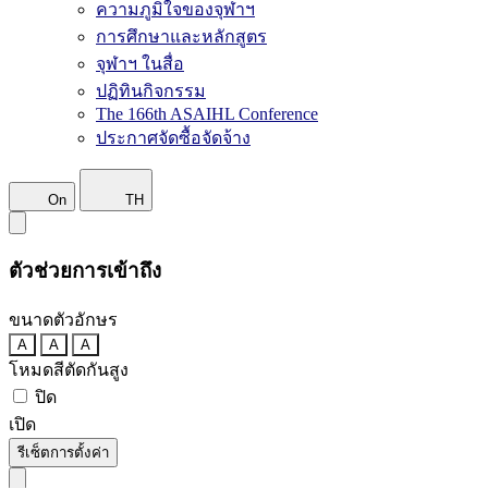
ความภูมิใจของจุฬาฯ
การศึกษาและหลักสูตร
จุฬาฯ ในสื่อ
ปฏิทินกิจกรรม
The 166th ASAIHL Conference
ประกาศจัดซื้อจัดจ้าง
On
TH
ตัวช่วยการเข้าถึง
ขนาดตัวอักษร
A
A
A
โหมดสีตัดกันสูง
ปิด
เปิด
รีเซ็ตการตั้งค่า