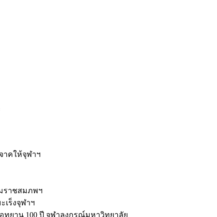
ะ
ิจาคให้จุฬาฯ
รมราชสมภพฯ
มะเร็งจุฬาฯ
ุทยาน 100 ปี จุฬาลงกรณ์มหาวิทยาลัย