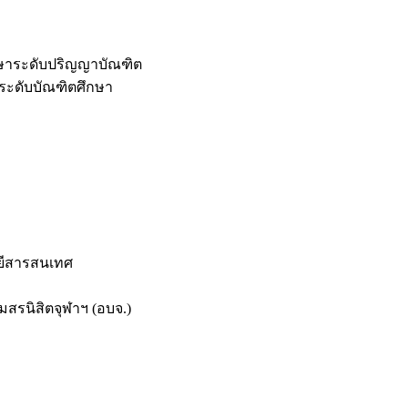
กษาระดับปริญญาบัณฑิต
ระดับบัณฑิตศึกษา
ยีสารสนเทศ
สรนิสิตจุฬาฯ (อบจ.)