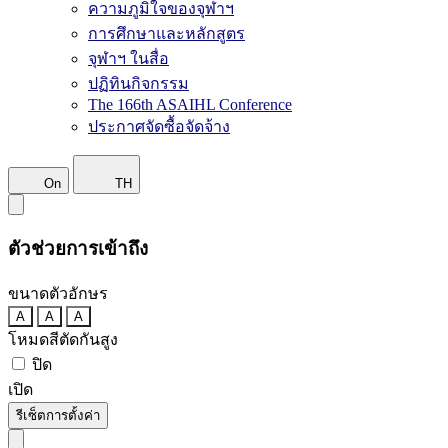
ความภูมิใจของจุฬาฯ
การศึกษาและหลักสูตร
จุฬาฯ ในสื่อ
ปฏิทินกิจกรรม
The 166th ASAIHL Conference
ประกาศจัดซื้อจัดจ้าง
On
TH
ตัวช่วยการเข้าถึง
ขนาดตัวอักษร
A
A
A
โหมดสีตัดกันสูง
ปิด
เปิด
รีเซ็ตการตั้งค่า