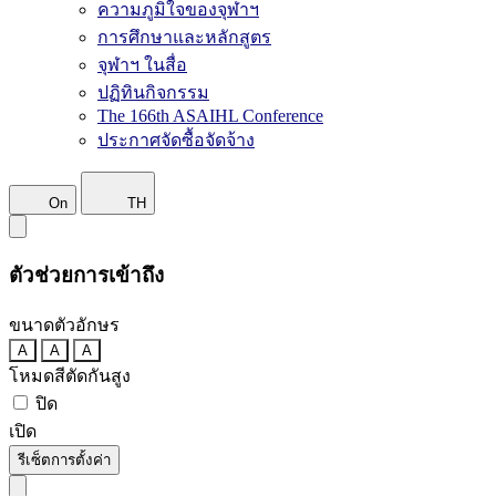
ความภูมิใจของจุฬาฯ
การศึกษาและหลักสูตร
จุฬาฯ ในสื่อ
ปฏิทินกิจกรรม
The 166th ASAIHL Conference
ประกาศจัดซื้อจัดจ้าง
On
TH
ตัวช่วยการเข้าถึง
ขนาดตัวอักษร
A
A
A
โหมดสีตัดกันสูง
ปิด
เปิด
รีเซ็ตการตั้งค่า