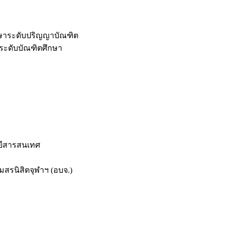
กษาระดับปริญญาบัณฑิต
ระดับบัณฑิตศึกษา
ยีสารสนเทศ
สรนิสิตจุฬาฯ (อบจ.)