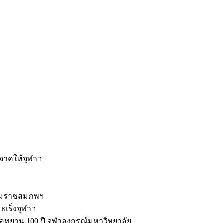
ะ
ิจาคให้จุฬาฯ
รมราชสมภพฯ
มะเร็งจุฬาฯ
ุทยาน 100 ปี จุฬาลงกรณ์มหาวิทยาลัย