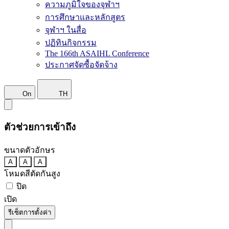
ความภูมิใจของจุฬาฯ
การศึกษาและหลักสูตร
จุฬาฯ ในสื่อ
ปฏิทินกิจกรรม
The 166th ASAIHL Conference
ประกาศจัดซื้อจัดจ้าง
On
TH
ตัวช่วยการเข้าถึง
ขนาดตัวอักษร
A
A
A
โหมดสีตัดกันสูง
ปิด
เปิด
รีเซ็ตการตั้งค่า