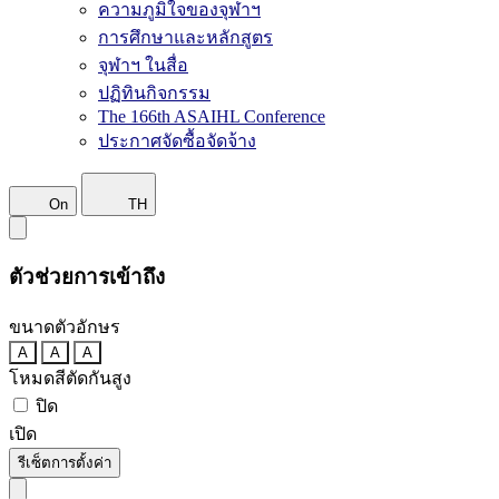
ความภูมิใจของจุฬาฯ
การศึกษาและหลักสูตร
จุฬาฯ ในสื่อ
ปฏิทินกิจกรรม
The 166th ASAIHL Conference
ประกาศจัดซื้อจัดจ้าง
On
TH
ตัวช่วยการเข้าถึง
ขนาดตัวอักษร
A
A
A
โหมดสีตัดกันสูง
ปิด
เปิด
รีเซ็ตการตั้งค่า