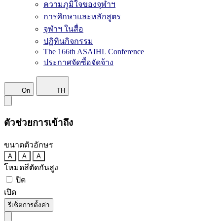
ความภูมิใจของจุฬาฯ
การศึกษาและหลักสูตร
จุฬาฯ ในสื่อ
ปฏิทินกิจกรรม
The 166th ASAIHL Conference
ประกาศจัดซื้อจัดจ้าง
On
TH
ตัวช่วยการเข้าถึง
ขนาดตัวอักษร
A
A
A
โหมดสีตัดกันสูง
ปิด
เปิด
รีเซ็ตการตั้งค่า