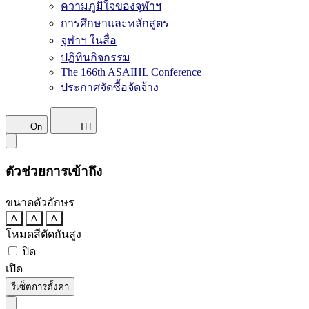
ความภูมิใจของจุฬาฯ
การศึกษาและหลักสูตร
จุฬาฯ ในสื่อ
ปฏิทินกิจกรรม
The 166th ASAIHL Conference
ประกาศจัดซื้อจัดจ้าง
On
TH
ตัวช่วยการเข้าถึง
ขนาดตัวอักษร
A
A
A
โหมดสีตัดกันสูง
ปิด
เปิด
รีเซ็ตการตั้งค่า