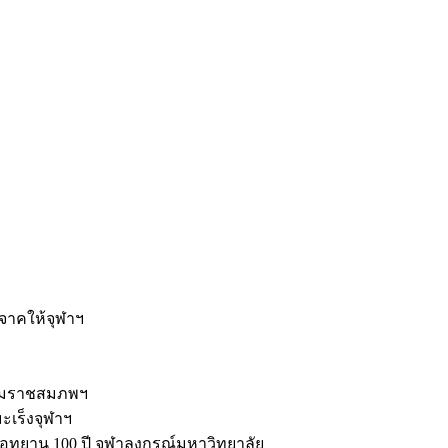
ะ
ิจาคให้จุฬาฯ
รมราชสมภพฯ
มะเร็งจุฬาฯ
ุทยาน 100 ปี จุฬาลงกรณ์มหาวิทยาลัย