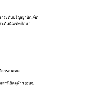
กษาระดับปริญญาบัณฑิต
ระดับบัณฑิตศึกษา
ยีสารสนเทศ
สรนิสิตจุฬาฯ (อบจ.)