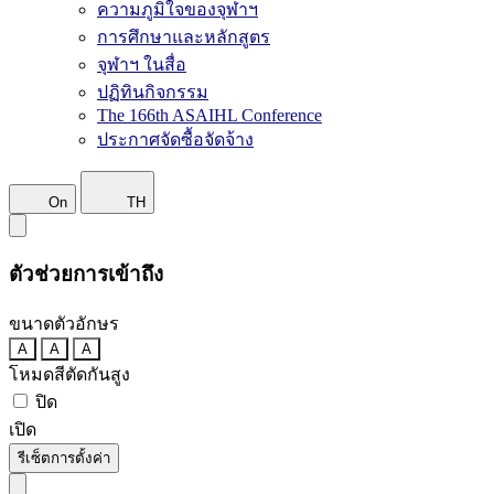
ความภูมิใจของจุฬาฯ
การศึกษาและหลักสูตร
จุฬาฯ ในสื่อ
ปฏิทินกิจกรรม
The 166th ASAIHL Conference
ประกาศจัดซื้อจัดจ้าง
On
TH
ตัวช่วยการเข้าถึง
ขนาดตัวอักษร
A
A
A
โหมดสีตัดกันสูง
ปิด
เปิด
รีเซ็ตการตั้งค่า