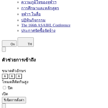
ความภูมิใจของจุฬาฯ
การศึกษาและหลักสูตร
จุฬาฯ ในสื่อ
ปฏิทินกิจกรรม
The 166th ASAIHL Conference
ประกาศจัดซื้อจัดจ้าง
On
TH
ตัวช่วยการเข้าถึง
ขนาดตัวอักษร
A
A
A
โหมดสีตัดกันสูง
ปิด
เปิด
รีเซ็ตการตั้งค่า