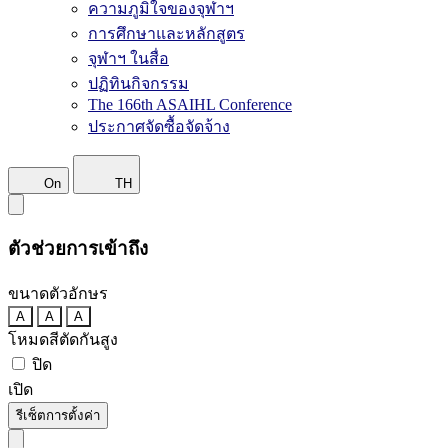
ความภูมิใจของจุฬาฯ
การศึกษาและหลักสูตร
จุฬาฯ ในสื่อ
ปฏิทินกิจกรรม
The 166th ASAIHL Conference
ประกาศจัดซื้อจัดจ้าง
On
TH
ตัวช่วยการเข้าถึง
ขนาดตัวอักษร
A
A
A
โหมดสีตัดกันสูง
ปิด
เปิด
รีเซ็ตการตั้งค่า