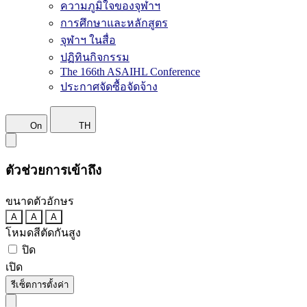
ความภูมิใจของจุฬาฯ
การศึกษาและหลักสูตร
จุฬาฯ ในสื่อ
ปฏิทินกิจกรรม
The 166th ASAIHL Conference
ประกาศจัดซื้อจัดจ้าง
On
TH
ตัวช่วยการเข้าถึง
ขนาดตัวอักษร
A
A
A
โหมดสีตัดกันสูง
ปิด
เปิด
รีเซ็ตการตั้งค่า