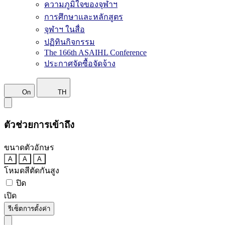
ความภูมิใจของจุฬาฯ
การศึกษาและหลักสูตร
จุฬาฯ ในสื่อ
ปฏิทินกิจกรรม
The 166th ASAIHL Conference
ประกาศจัดซื้อจัดจ้าง
On
TH
ตัวช่วยการเข้าถึง
ขนาดตัวอักษร
A
A
A
โหมดสีตัดกันสูง
ปิด
เปิด
รีเซ็ตการตั้งค่า