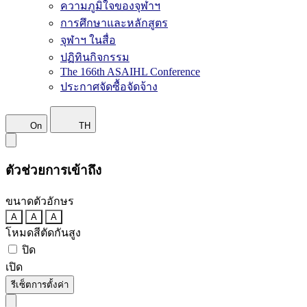
ความภูมิใจของจุฬาฯ
การศึกษาและหลักสูตร
จุฬาฯ ในสื่อ
ปฏิทินกิจกรรม
The 166th ASAIHL Conference
ประกาศจัดซื้อจัดจ้าง
On
TH
ตัวช่วยการเข้าถึง
ขนาดตัวอักษร
A
A
A
โหมดสีตัดกันสูง
ปิด
เปิด
รีเซ็ตการตั้งค่า