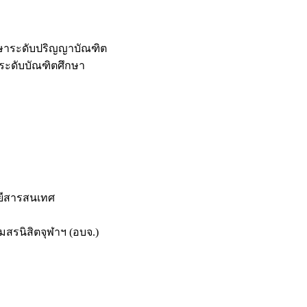
กษาระดับปริญญาบัณฑิต
ระดับบัณฑิตศึกษา
ยีสารสนเทศ
สรนิสิตจุฬาฯ (อบจ.)