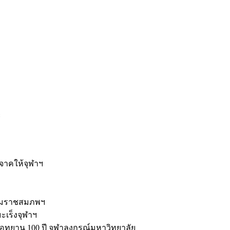
ะ
ิจาคให้จุฬาฯ
รมราชสมภพฯ
มะเร็งจุฬาฯ
ุทยาน 100 ปี จุฬาลงกรณ์มหาวิทยาลัย