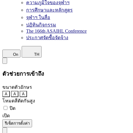
ความภูมิใจของจุฬาฯ
การศึกษาและหลักสูตร
จุฬาฯ ในสื่อ
ปฏิทินกิจกรรม
The 166th ASAIHL Conference
ประกาศจัดซื้อจัดจ้าง
On
TH
ตัวช่วยการเข้าถึง
ขนาดตัวอักษร
A
A
A
โหมดสีตัดกันสูง
ปิด
เปิด
รีเซ็ตการตั้งค่า