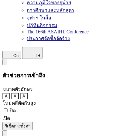
ความภูมิใจของจุฬาฯ
การศึกษาและหลักสูตร
จุฬาฯ ในสื่อ
ปฏิทินกิจกรรม
The 166th ASAIHL Conference
ประกาศจัดซื้อจัดจ้าง
On
TH
ตัวช่วยการเข้าถึง
ขนาดตัวอักษร
A
A
A
โหมดสีตัดกันสูง
ปิด
เปิด
รีเซ็ตการตั้งค่า