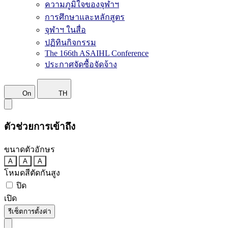
ความภูมิใจของจุฬาฯ
การศึกษาและหลักสูตร
จุฬาฯ ในสื่อ
ปฏิทินกิจกรรม
The 166th ASAIHL Conference
ประกาศจัดซื้อจัดจ้าง
On
TH
ตัวช่วยการเข้าถึง
ขนาดตัวอักษร
A
A
A
โหมดสีตัดกันสูง
ปิด
เปิด
รีเซ็ตการตั้งค่า