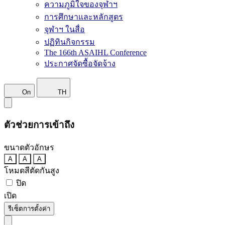
ความภูมิใจของจุฬาฯ
การศึกษาและหลักสูตร
จุฬาฯ ในสื่อ
ปฏิทินกิจกรรม
The 166th ASAIHL Conference
ประกาศจัดซื้อจัดจ้าง
On
TH
ตัวช่วยการเข้าถึง
ขนาดตัวอักษร
A
A
A
โหมดสีตัดกันสูง
ปิด
เปิด
รีเซ็ตการตั้งค่า