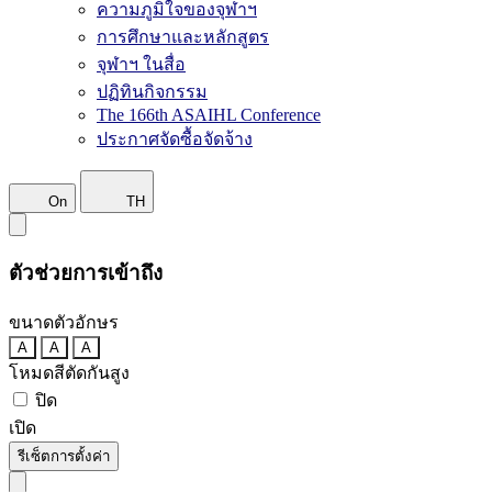
ความภูมิใจของจุฬาฯ
การศึกษาและหลักสูตร
จุฬาฯ ในสื่อ
ปฏิทินกิจกรรม
The 166th ASAIHL Conference
ประกาศจัดซื้อจัดจ้าง
On
TH
ตัวช่วยการเข้าถึง
ขนาดตัวอักษร
A
A
A
โหมดสีตัดกันสูง
ปิด
เปิด
รีเซ็ตการตั้งค่า