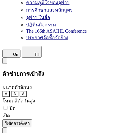
ความภูมิใจของจุฬาฯ
การศึกษาและหลักสูตร
จุฬาฯ ในสื่อ
ปฏิทินกิจกรรม
The 166th ASAIHL Conference
ประกาศจัดซื้อจัดจ้าง
On
TH
ตัวช่วยการเข้าถึง
ขนาดตัวอักษร
A
A
A
โหมดสีตัดกันสูง
ปิด
เปิด
รีเซ็ตการตั้งค่า