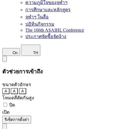
ความภูมิใจของจุฬาฯ
การศึกษาและหลักสูตร
จุฬาฯ ในสื่อ
ปฏิทินกิจกรรม
The 166th ASAIHL Conference
ประกาศจัดซื้อจัดจ้าง
On
TH
ตัวช่วยการเข้าถึง
ขนาดตัวอักษร
A
A
A
โหมดสีตัดกันสูง
ปิด
เปิด
รีเซ็ตการตั้งค่า