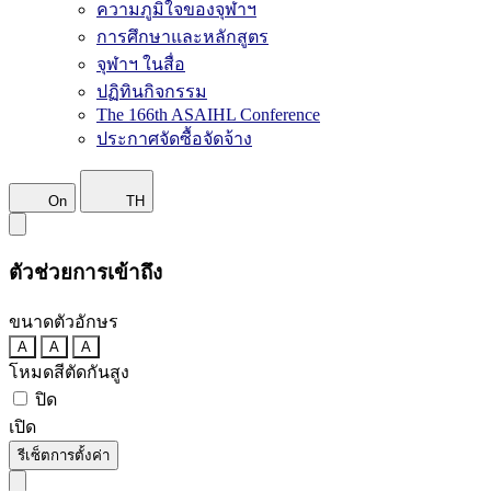
ความภูมิใจของจุฬาฯ
การศึกษาและหลักสูตร
จุฬาฯ ในสื่อ
ปฏิทินกิจกรรม
The 166th ASAIHL Conference
ประกาศจัดซื้อจัดจ้าง
On
TH
ตัวช่วยการเข้าถึง
ขนาดตัวอักษร
A
A
A
โหมดสีตัดกันสูง
ปิด
เปิด
รีเซ็ตการตั้งค่า