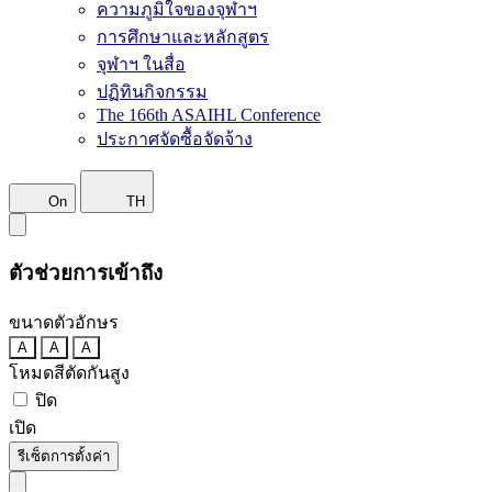
ความภูมิใจของจุฬาฯ
การศึกษาและหลักสูตร
จุฬาฯ ในสื่อ
ปฏิทินกิจกรรม
The 166th ASAIHL Conference
ประกาศจัดซื้อจัดจ้าง
On
TH
ตัวช่วยการเข้าถึง
ขนาดตัวอักษร
A
A
A
โหมดสีตัดกันสูง
ปิด
เปิด
รีเซ็ตการตั้งค่า