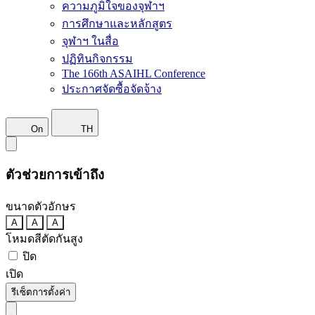
ความภูมิใจของจุฬาฯ
การศึกษาและหลักสูตร
จุฬาฯ ในสื่อ
ปฏิทินกิจกรรม
The 166th ASAIHL Conference
ประกาศจัดซื้อจัดจ้าง
On
TH
ตัวช่วยการเข้าถึง
ขนาดตัวอักษร
A
A
A
โหมดสีตัดกันสูง
ปิด
เปิด
รีเซ็ตการตั้งค่า