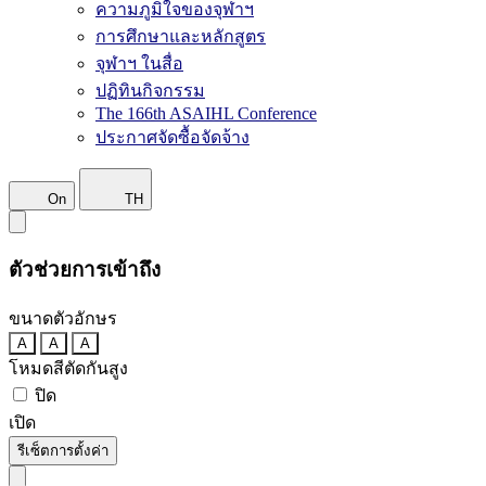
ความภูมิใจของจุฬาฯ
การศึกษาและหลักสูตร
จุฬาฯ ในสื่อ
ปฏิทินกิจกรรม
The 166th ASAIHL Conference
ประกาศจัดซื้อจัดจ้าง
On
TH
ตัวช่วยการเข้าถึง
ขนาดตัวอักษร
A
A
A
โหมดสีตัดกันสูง
ปิด
เปิด
รีเซ็ตการตั้งค่า