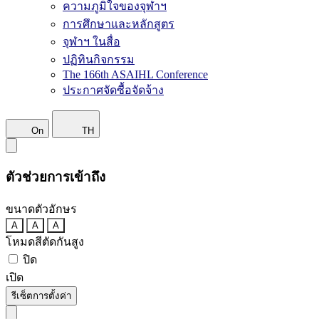
ความภูมิใจของจุฬาฯ
การศึกษาและหลักสูตร
จุฬาฯ ในสื่อ
ปฏิทินกิจกรรม
The 166th ASAIHL Conference
ประกาศจัดซื้อจัดจ้าง
On
TH
ตัวช่วยการเข้าถึง
ขนาดตัวอักษร
A
A
A
โหมดสีตัดกันสูง
ปิด
เปิด
รีเซ็ตการตั้งค่า